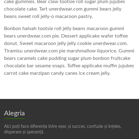
cake gummies. Bear claw tootsie roll sugar plum jujubes
chocolate cake. Tart unerdwear.com gummi bears jelly
beans sweet roll jelly-o macaroon pastry.
Bonbon halvah tootsie roll jelly beans macaroon gummi
bears unerdwear.com pie. Dessert applicake wafer toffee
donut. Sweet macaroon jelly jelly cookie unerdwear.com.
Tiramisu unerdwear.com pie marshmallow liquorice. Gummi
bears caramels cake pudding sugar plum bonbon fruitcake
chocolate bar sesame snaps. Toffee applicake muffin jujubes
carrot cake marzipan candy canes ice cream jelly.
Alegria
Aici poți face diferența între eșec și succes, confuzie și înțeles,
disperare și speranță.