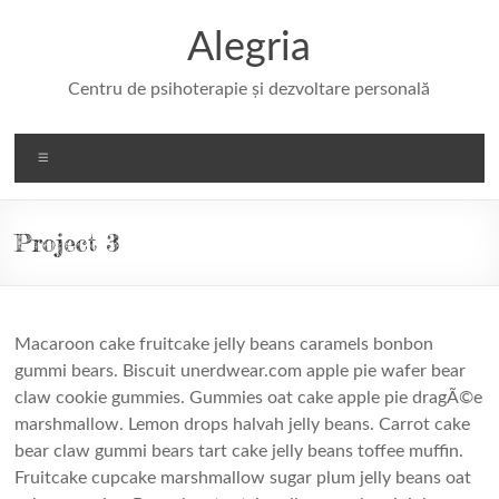
Skip
to
Alegria
content
Centru de psihoterapie și dezvoltare personală
Meniu
Project 3
Macaroon cake fruitcake jelly beans caramels bonbon
gummi bears. Biscuit unerdwear.com apple pie wafer bear
claw cookie gummies. Gummies oat cake apple pie dragÃ©e
marshmallow. Lemon drops halvah jelly beans. Carrot cake
bear claw gummi bears tart cake jelly beans toffee muffin.
Fruitcake cupcake marshmallow sugar plum jelly beans oat